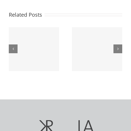
Related Posts
1xBet
Mostbet
Rehberi
Platforma
ile
Uğurlu
в
Basarili
Bahis
т
Bahis
Etməyin
Yapmanin
Sirləri
Yollari