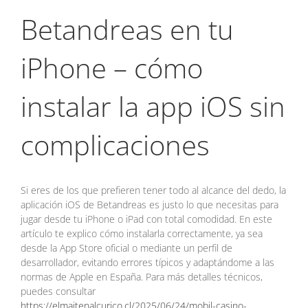
Betandreas en tu
iPhone – cómo
instalar la app iOS sin
complicaciones
Si eres de los que prefieren tener todo al alcance del dedo, la
aplicación iOS de Betandreas es justo lo que necesitas para
jugar desde tu iPhone o iPad con total comodidad. En este
artículo te explico cómo instalarla correctamente, ya sea
desde la App Store oficial o mediante un perfil de
desarrollador, evitando errores típicos y adaptándome a las
normas de Apple en España. Para más detalles técnicos,
puedes consultar
https://elmaitenalcurico.cl/2025/06/24/mobil-casino-