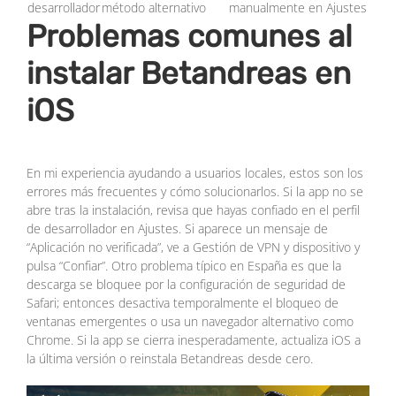
desarrollador
método alternativo
manualmente en Ajustes
Problemas comunes al
instalar Betandreas en
iOS
En mi experiencia ayudando a usuarios locales, estos son los
errores más frecuentes y cómo solucionarlos. Si la app no se
abre tras la instalación, revisa que hayas confiado en el perfil
de desarrollador en Ajustes. Si aparece un mensaje de
“Aplicación no verificada”, ve a Gestión de VPN y dispositivo y
pulsa “Confiar”. Otro problema típico en España es que la
descarga se bloquee por la configuración de seguridad de
Safari; entonces desactiva temporalmente el bloqueo de
ventanas emergentes o usa un navegador alternativo como
Chrome. Si la app se cierra inesperadamente, actualiza iOS a
la última versión o reinstala Betandreas desde cero.