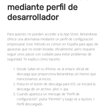
mediante perfil de
desarrollador
Para quienes no pueden acceder a la App Store, Betandreas
ofrece una alternativa mediante un perfil de configuración
empresarial. Este método es común en España para apps de
apuestas que no están listadas oficialmente, pero requiere
seguir unos pasos con cuidado para evitar problemas de
seguridad. Te explico cómo hacerlo:
Desde Safari en tu iPhone, ve al enlace oficial de
descarga que proporciona Betandreas (el mismo que
mencionamos al inicio).
Pulsa en el botón de descarga para iOS; se iniciará la
descarga de un archivo .plist o .ipa.
Cuando aparezca un mensaje de “Perfil de
configuración”, pulsa “Permitir” y luego ve a Ajustes >
Perfil descargado.